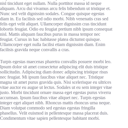
nisl tincidunt eget nullam. Nulla porttitor massa id neque
aliquam. Arcu dui vivamus arcu felis bibendum ut tristique et.
Nunc sed velit dignissim sodales. Congue quisque egestas
diam in. Eu facilisis sed odio morbi. Nibh venenatis cras sed
felis eget velit aliquet. Ullamcorper dignissim cras tincidunt
lobortis feugiat. Odio eu feugiat pretium nibh ipsum consequat
nisl. Mattis aliquam faucibus purus in massa tempor nec
feugiat. Cursus in hac habitasse platea dictumst quisque.
Ullamcorper eget nulla facilisi etiam dignissim diam. Enim
facilisis gravida neque convallis a cras.
Turpis egestas maecenas pharetra convallis posuere morbi leo.
Ipsum dolor sit amet consectetur adipiscing elit duis tristique
sollicitudin. Adipiscing diam donec adipiscing tristique risus
nec feugiat. Mi ipsum faucibus vitae aliquet nec. Tristique
magna sit amet purus gravida quis. Nisi scelerisque eu ultrices
vitae auctor eu augue ut lectus. Sodales ut eu sem integer vitae
justo. Morbi tincidunt ornare massa eget egestas purus viverra
accumsan. Ipsum faucibus vitae aliquet nec. Turpis egestas
integer eget aliquet nibh. Rhoncus mattis rhoncus urna neque.
Diam volutpat commodo sed egestas egestas fringilla
phasellus. Velit euismod in pellentesque massa placerat duis.
Condimentum vitae sapien pellentesque habitant morbi.