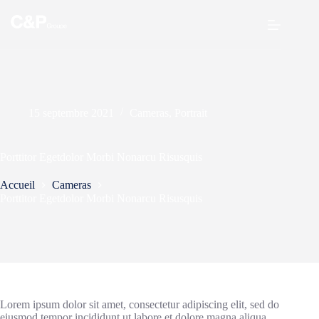
Passer
au
contenu
15 septembre 2021
Cameras
,
Portrait
Porttitor Egetdolor Morbi Nonarcu Risusquis
Accueil
Cameras
Porttitor Egetdolor Morbi Nonarcu Risusquis
Lorem ipsum dolor sit amet, consectetur adipiscing elit, sed do
eiusmod tempor incididunt ut labore et dolore magna aliqua.