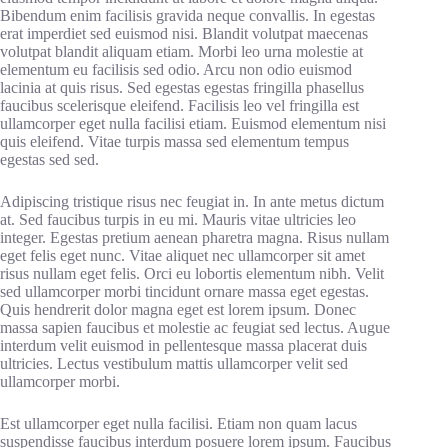
Bibendum enim facilisis gravida neque convallis. In egestas
erat imperdiet sed euismod nisi. Blandit volutpat maecenas
volutpat blandit aliquam etiam. Morbi leo urna molestie at
elementum eu facilisis sed odio. Arcu non odio euismod
lacinia at quis risus. Sed egestas egestas fringilla phasellus
faucibus scelerisque eleifend. Facilisis leo vel fringilla est
ullamcorper eget nulla facilisi etiam. Euismod elementum nisi
quis eleifend. Vitae turpis massa sed elementum tempus
egestas sed sed.
Adipiscing tristique risus nec feugiat in. In ante metus dictum
at. Sed faucibus turpis in eu mi. Mauris vitae ultricies leo
integer. Egestas pretium aenean pharetra magna. Risus nullam
eget felis eget nunc. Vitae aliquet nec ullamcorper sit amet
risus nullam eget felis. Orci eu lobortis elementum nibh. Velit
sed ullamcorper morbi tincidunt ornare massa eget egestas.
Quis hendrerit dolor magna eget est lorem ipsum. Donec
massa sapien faucibus et molestie ac feugiat sed lectus. Augue
interdum velit euismod in pellentesque massa placerat duis
ultricies. Lectus vestibulum mattis ullamcorper velit sed
ullamcorper morbi.
Est ullamcorper eget nulla facilisi. Etiam non quam lacus
suspendisse faucibus interdum posuere lorem ipsum. Faucibus