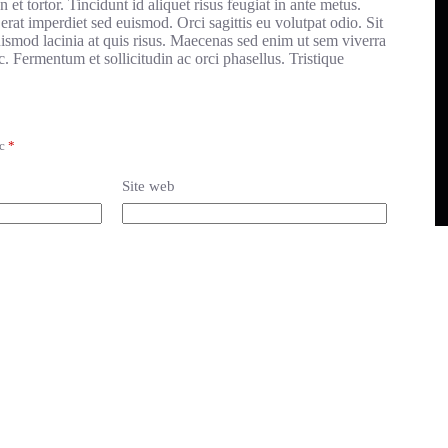
 et tortor. Tincidunt id aliquet risus feugiat in ante metus.
 erat imperdiet sed euismod. Orci sagittis eu volutpat odio. Sit
ismod lacinia at quis risus. Maecenas sed enim ut sem viverra
c. Fermentum et sollicitudin ac orci phasellus. Tristique
ec
*
Site web