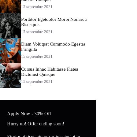
15 septembre 2021
Porttitor Egetdolor Morbi Nonarcu
Risusquis
15 septembre 2021
Diam Volutpat Commodo Egestas
Fringilla
15 septembre 2021
Cursus Inhac Habitasse Platea
Dictumst Quisque
15 septembre 2021
Apply Now - 30% Off
Hurry up! Offer ending soon!
Etortor at risus viverra adipiscing at in