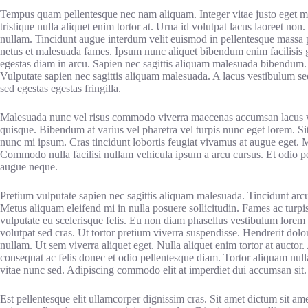
Tempus quam pellentesque nec nam aliquam. Integer vitae justo eget ma
tristique nulla aliquet enim tortor at. Urna id volutpat lacus laoreet non.
nullam. Tincidunt augue interdum velit euismod in pellentesque massa pl
netus et malesuada fames. Ipsum nunc aliquet bibendum enim facilisi
egestas diam in arcu. Sapien nec sagittis aliquam malesuada bibendum.
Vulputate sapien nec sagittis aliquam malesuada. A lacus vestibulum 
sed egestas egestas fringilla.
Malesuada nunc vel risus commodo viverra maecenas accumsan lacus ve
quisque. Bibendum at varius vel pharetra vel turpis nunc eget lorem. Si
nunc mi ipsum. Cras tincidunt lobortis feugiat vivamus at augue eget.
Commodo nulla facilisi nullam vehicula ipsum a arcu cursus. Et odio pe
augue neque.
Pretium vulputate sapien nec sagittis aliquam malesuada. Tincidunt arcu
Metus aliquam eleifend mi in nulla posuere sollicitudin. Fames ac turpis
vulputate eu scelerisque felis. Eu non diam phasellus vestibulum lorem s
volutpat sed cras. Ut tortor pretium viverra suspendisse. Hendrerit dol
nullam. Ut sem viverra aliquet eget. Nulla aliquet enim tortor at auctor.
consequat ac felis donec et odio pellentesque diam. Tortor aliquam null
vitae nunc sed. Adipiscing commodo elit at imperdiet dui accumsan sit.
Est pellentesque elit ullamcorper dignissim cras. Sit amet dictum sit am