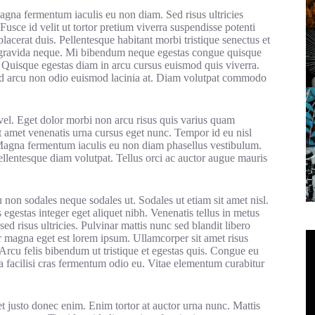
gna fermentum iaculis eu non diam. Sed risus ultricies
 Fusce id velit ut tortor pretium viverra suspendisse potenti
acerat duis. Pellentesque habitant morbi tristique senectus et
s gravida neque. Mi bibendum neque egestas congue quisque
 Quisque egestas diam in arcu cursus euismod quis viverra.
sed arcu non odio euismod lacinia at. Diam volutpat commodo
l. Eget dolor morbi non arcu risus quis varius quam
t amet venenatis urna cursus eget nunc. Tempor id eu nisl
 Magna fermentum iaculis eu non diam phasellus vestibulum.
llentesque diam volutpat. Tellus orci ac auctor augue mauris
 non sodales neque sodales ut. Sodales ut etiam sit amet nisl.
 egestas integer eget aliquet nibh. Venenatis tellus in metus
ed risus ultricies. Pulvinar mattis nunc sed blandit libero
or magna eget est lorem ipsum. Ullamcorper sit amet risus
 Arcu felis bibendum ut tristique et egestas quis. Congue eu
a facilisi cras fermentum odio eu. Vitae elementum curabitur
et justo donec enim. Enim tortor at auctor urna nunc. Mattis